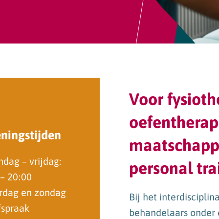
Voor fysioth
oefentherapi
ningstijden
maatschappe
dag – vrijdag:
personal tra
 – 20:00
rdag en zondag
Bij het interdiscipl
fspraak
behandelaars onder 