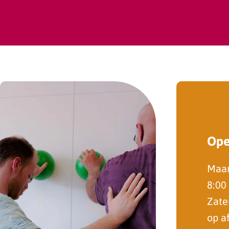
Ope
Maan
8:00
Zate
op a