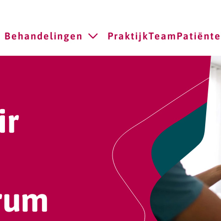
Behandelingen
Praktijk
Team
Patiënt
ir
rum