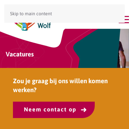
Skip to main content
Menu
Vacatures
Zou je graag bij ons willen komen
werken?
Neem contact op