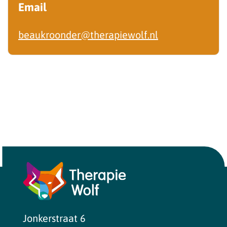
Email
beaukroonder@therapiewolf.nl
Jonkerstraat 6